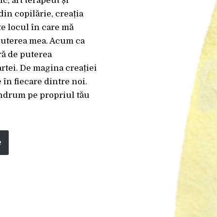
ic, art terapeut și
din copilărie, creația
e locul în care mă
puterea mea. Acum ca
ră de puterea
rtei. De magina creației
în fiecare dintre noi.
îndrum pe propriul tău
e