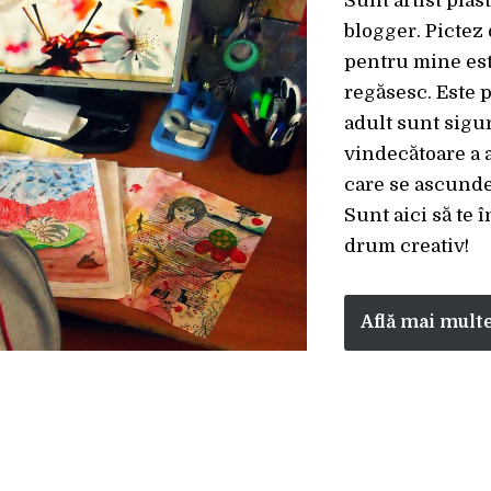
Sunt artist plast
blogger. Pictez 
pentru mine est
regăsesc. Este 
adult sunt sigu
vindecătoare a a
care se ascunde 
Sunt aici să te 
drum creativ!
Află mai mult