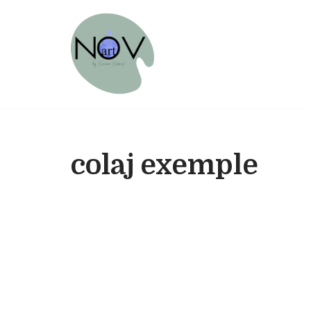
Sari
la
conținut
colaj exemple