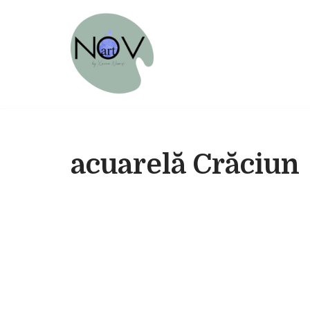
Sari
la
conținut
acuarelă Crăciun